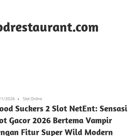
odrestaurant.com
21/2026
Slot Online
ood Suckers 2 Slot NetEnt: Sensasi
ot Gacor 2026 Bertema Vampir
ngan Fitur Super Wild Modern