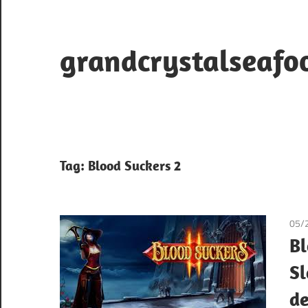
Skip
to
content
grandcrystalseafo
Rahasia
Ampuh
Menang
Maxwin:
Tag:
Blood Suckers 2
Situs
Slot
Gacor
05/
Paling
Bl
Top!
Sl
de