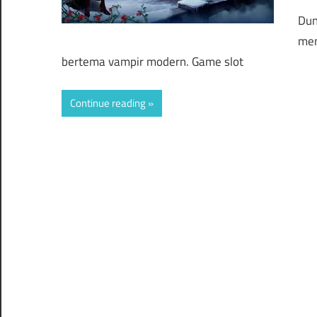
Dun
men
bertema vampir modern. Game slot
Continue reading